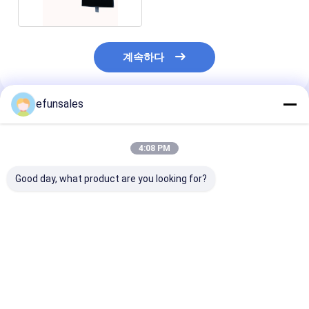
계속하다
efunsales
추천된 제품
4:08 PM
Good day, what product are you looking for?
고급 블랙 마그네틱 밀
공장 사용자 정의 9 *
맞춤형 로고 친환
폐 선물 상자
9cm 평방 종이 귀걸이
쇄 하드 리지드 
목걸이 자석 선물을위한
스타일 종이 포장
홀 포장 상자
지 서랍 상자 슬
보석용
최고의 가격
최고의 가격
최고의 